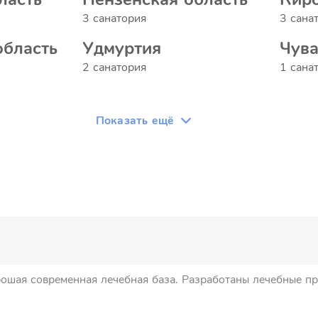
3 санатория
3 сана
область
Удмуртия
Чув
2 санатория
1 сана
Показать ещё
ая современная лечебная база. Разработаны лечебные прог