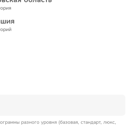
тория
ашия
торий
раммы разного уровня (базовая, стандарт, люкс,