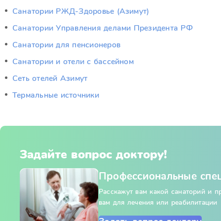
Санатории РЖД-Здоровье (Азимут)
Санатории Управления делами Президента РФ
Санатории для пенсионеров
Санатории и отели с бассейном
Сеть отелей Азимут
Термальные источники
Задайте вопрос доктору!
Профессиональные спе
Расскажут вам какой санаторий и 
вам для лечения или реабилитации