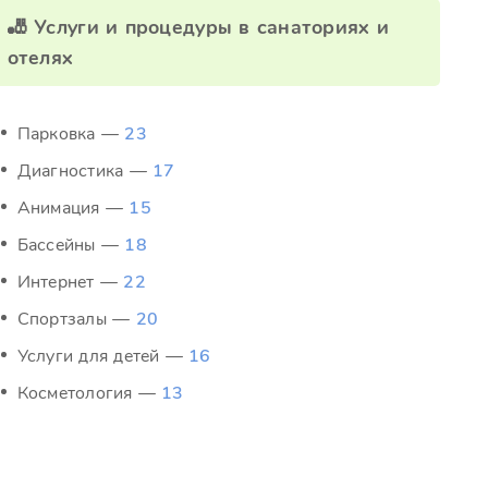
🎳 Услуги и процедуры в санаториях и
отелях
Парковка —
23
Диагностика —
17
Анимация —
15
Бассейны —
18
Интернет —
22
Спортзалы —
20
Услуги для детей —
16
Косметология —
13