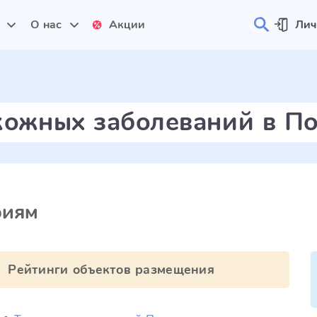
и
О нас
Акции
Лич
кожных заболеваний в П
риям
Рейтинги объектов размещения