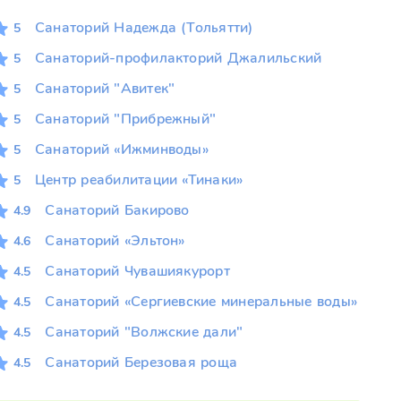
Санаторий Надежда (Тольятти)
5
Санаторий-профилакторий Джалильский
5
Санаторий "Авитек"
5
Санаторий "Прибрежный"
5
Санаторий «Ижминводы»
5
Центр реабилитации «Тинаки»
5
Санаторий Бакирово
4.9
Санаторий «Эльтон»
4.6
Санаторий Чувашиякурорт
4.5
Санаторий «Сергиевские минеральные воды»
4.5
Санаторий "Волжские дали"
4.5
Санаторий Березовая роща
4.5