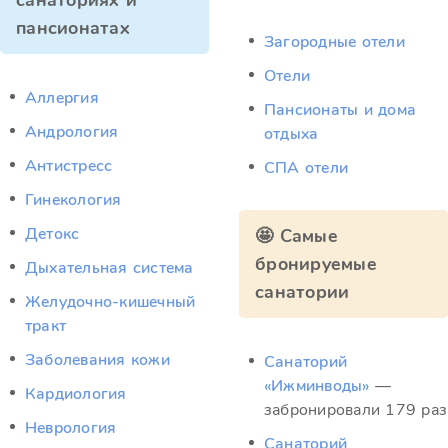
санаториях и
пансионатах
Загородные отели
Отели
Аллергия
Пансионаты и дома
Андрология
отдыха
Антистресс
СПА отели
Гинекология
Детокс
🤩 Самые
бронируемые
Дыхательная система
санатории
Желудочно-кишечный
тракт
Заболевания кожи
Санаторий
«Ижминводы»
—
Кардиология
забронировали 179 раз
Неврология
Санаторий