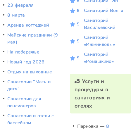
Санаторий "Ян"
5
23 февраля
Санаторий Волга
5
8 марта
Санаторий
5
Аренда коттеджей
Васильевский
Майские праздники (9
Санаторий
5
мая)
«Ижминводы»
На побережье
Санаторий
5
«Ромашкино»
Новый год 2026
Отдых на выходные
🎳 Услуги и
Санатории "Мать и
дитя"
процедуры в
санаториях и
Санатории для
отелях
пенсионеров
Санатории и отели с
бассейном
Парковка —
8