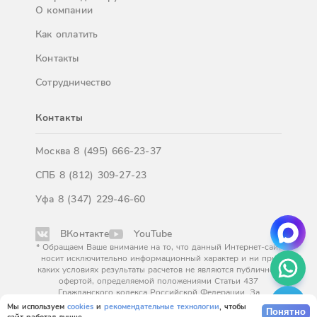
О компании
Как оплатить
Контакты
Сотрудничество
Контакты
Москва
8 (495) 666-23-37
СПБ
8 (812) 309-27-23
Уфа
8 (347) 229-46-60
ВКонтакте
YouTube
* Обращаем Ваше внимание на то, что данный Интернет-сайт
носит исключительно информационный характер и ни при
каких условиях результаты расчетов не являются публичной
офертой, определяемой положениями Статьи 437
Гражданского кодекса Российской Федерации. За
окончательным расчетом обращайтесь к нашим менеджерам.
Мы используем
cookies
и
рекомендательные технологии
, чтобы
Понятно