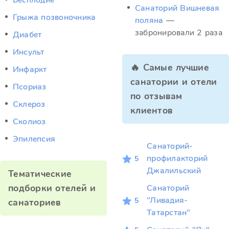
Бесплодие
Санаторий Вишневая
Грыжа позвоночника
поляна
—
забронировали 2 раза
Диабет
Инсульт
🔥 Самые лучшие
Инфаркт
санатории и отели
Псориаз
по отзывам
Склероз
клиентов
Сколиоз
Эпилепсия
Санаторий-
профилакторий
5
Джалильский
Тематические
подборки отелей и
Санаторий
"Ливадия-
5
санаториев
Татарстан"