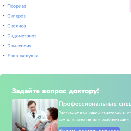
Псориаз
Склероз
Сколиоз
Эндометриоз
Эпилепсия
Язва желудка
Задайте вопрос доктору!
Профессиональные спе
Расскажут вам какой санаторий и 
вам для лечения или реабилитации
Задать вопрос доктору