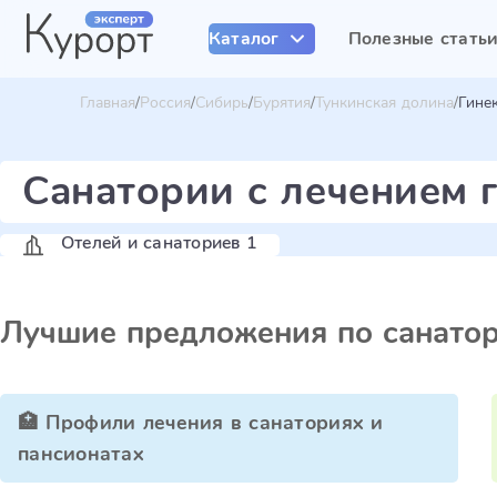
Каталог
Полезные стать
Главная
Россия
Сибирь
Бурятия
Тункинская долина
Гине
Санатории с лечением 
Отелей и санаториев 1
Лучшие предложения по санато
🏥 Профили лечения в санаториях и
пансионатах