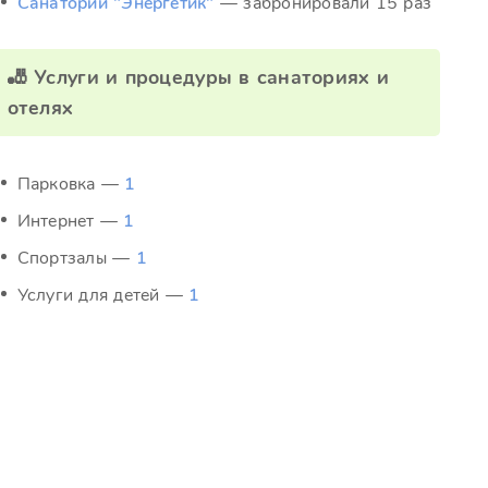
Санаторий "Энергетик"
— забронировали 15 раз
🎳 Услуги и процедуры в санаториях и
отелях
Парковка —
1
Интернет —
1
Спортзалы —
1
Услуги для детей —
1