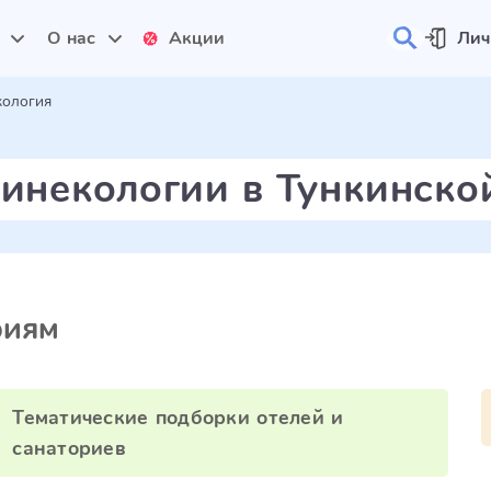
и
О нас
Акции
Лич
кология
гинекологии в Тункинско
риям
Тематические подборки отелей и
санаториев