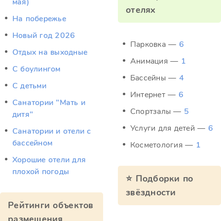
мая)
отелях
На побережье
Новый год 2026
Парковка —
6
Отдых на выходные
Анимация —
1
С боулингом
Бассейны —
4
С детьми
Интернет —
6
Санатории "Мать и
Спортзалы —
5
дитя"
Услуги для детей —
6
Санатории и отели с
бассейном
Косметология —
1
Хорошие отели для
плохой погоды
⭐ Подборки по
звёздности
Рейтинги объектов
размещения