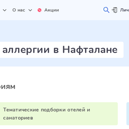
и
О нас
Акции
Лич
 аллергии в Нафталане
риям
Тематические подборки отелей и
санаториев