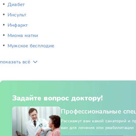
Диабет
Инсульт
Инфаркт
Миома матки
Мужское бесплодие
показать всё
Задайте вопрос доктору!
Профессиональные спе
Расскажут вам какой санаторий и 
вам для лечения или реабилитации