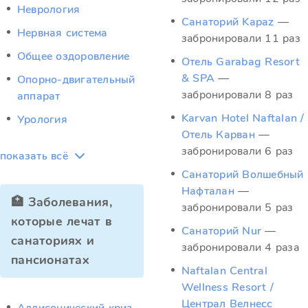
Неврология
Санаторий Kapaz
—
Нервная система
забронировали 11 раз
Общее оздоровление
Отель Garabag Resort
& SPA
—
Опорно-двигательный
забронировали 8 раз
аппарат
Karvan Hotel Naftalan /
Урология
Отель Карван
—
забронировали 6 раз
показать всё
Санаторий Волшебный
Нафталан
—
🏥 Заболевания,
забронировали 5 раз
которые лечат в
Санаторий Nur
—
санаториях и
забронировали 4 раза
пансионатах
Naftalan Central
Wellness Resort /
Централ Велнесс