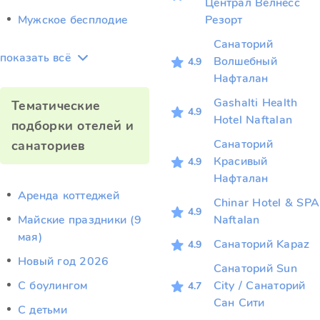
Централ Велнесс
Мужское бесплодие
Резорт
Санаторий
показать всё
Волшебный
4.9
Нафталан
Gashalti Health
Тематические
4.9
Hotel Naftalan
подборки отелей и
Санаторий
санаториев
Красивый
4.9
Нафталан
Аренда коттеджей
Chinar Hotel & SPA
4.9
Майские праздники (9
Naftalan
мая)
Санаторий Kapaz
4.9
Новый год 2026
Санаторий Sun
С боулингом
City / Санаторий
4.7
Сан Сити
С детьми