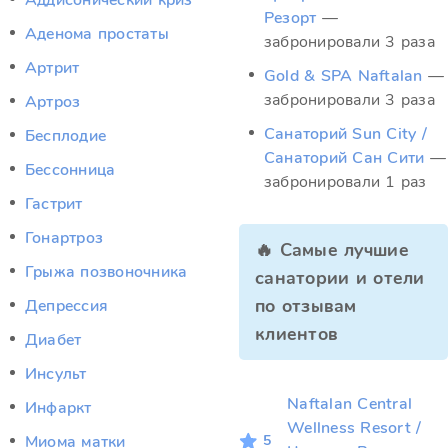
Аддисонический криз
Резорт
—
Аденома простаты
забронировали 3 раза
Артрит
Gold & SPA Naftalan
—
забронировали 3 раза
Артроз
Санаторий Sun City /
Бесплодие
Санаторий Сан Сити
—
Бессонница
забронировали 1 раз
Гастрит
Гонартроз
🔥 Самые лучшие
Грыжа позвоночника
санатории и отели
по отзывам
Депрессия
клиентов
Диабет
Инсульт
Naftalan Central
Инфаркт
Wellness Resort /
5
Миома матки