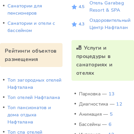
Отель Garabag
Санатории для
4.5
Resort & SPA
пенсионеров
Оздоровительный
Санатории и отели с
4.3
Центр Нафталан
бассейном
🎳 Услуги и
Рейтинги объектов
процедуры в
размещения
санаториях и
отелях
Топ загородных отелей
Нафталана
Парковка —
13
Топ отелей Нафталана
Диагностика —
12
Топ пансионатов и
Анимация —
5
дома отдыха
Нафталана
Бассейны —
6
Топ спа отелей