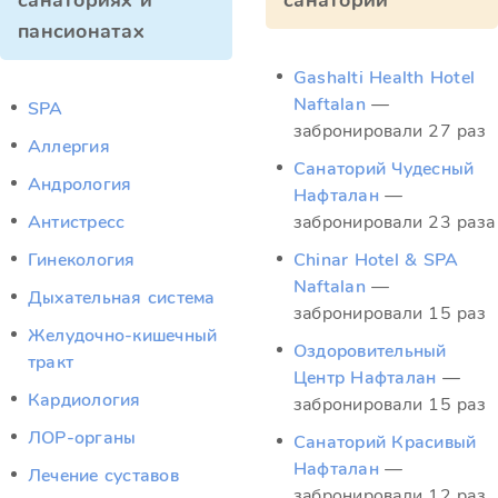
санаториях и
санатории
пансионатах
Gashalti Health Hotel
Naftalan
—
SPA
забронировали 27 раз
Аллергия
Санаторий Чудесный
Андрология
Нафталан
—
Антистресс
забронировали 23 раза
Гинекология
Chinar Hotel & SPA
Naftalan
—
Дыхательная система
забронировали 15 раз
Желудочно-кишечный
Оздоровительный
тракт
Центр Нафталан
—
Кардиология
забронировали 15 раз
ЛОР-органы
Санаторий Красивый
Нафталан
—
Лечение суставов
забронировали 12 раз