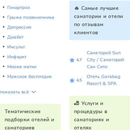
Гонартроз
🔥 Самые лучшие
санатории и отели
Грыжа позвоночника
по отзывам
Депрессия
клиентов
Диабет
Инсульт
Санаторий Sun
Инфаркт
City / Санаторий
4.7
Миома матки
Сан Сити
Мужское бесплодие
Отель Garabag
4.5
Resort & SPA
показать всё
🎳 Услуги и
Тематические
процедуры в
подборки отелей и
санаториях и
санаториев
отелях