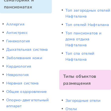
санаториях и
пансионатах
Топ загородных отелей
Нафталана
Аллергия
Топ отелей Нафталана
Антистресс
Топ пансионатов и
дома отдыха
Гинекология
Нафталана
Дыхательная система
Топ спа отелей
Заболевания кожи
Нафталана
Кардиология
Неврология
Типы объектов
размещения
Нервная система
Общее оздоровление
Опорно-двигательный
Загородные отели
аппарат
Отели