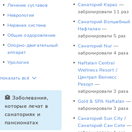
Санаторий Kapaz
—
Лечение суставов
забронировали 11 раз
Неврология
Санаторий Волшебный
Нервная система
Нафталан
—
Общее оздоровление
забронировали 5 раз
Опорно-двигательный
Санаторий Nur
—
аппарат
забронировали 4 раза
Урология
Naftalan Central
Wellness Resort /
Централ Велнесс
показать всё
Резорт
—
забронировали 3 раза
🏥 Заболевания,
Gold & SPA Naftalan
—
которые лечат в
забронировали 3 раза
санаториях и
Санаторий Sun City /
пансионатах
Санаторий Сан Сити
—