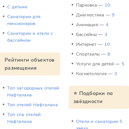
Парковка —
10
С детьми
Диагностика —
9
Санатории для
пенсионеров
Анимация —
4
Санатории и отели с
Бассейны —
3
бассейном
Интернет —
10
Спортзалы —
8
Рейтинги объектов
Услуги для детей —
5
размещения
Косметология —
3
Топ загородных отелей
⭐ Подборки по
Нафталана
звёздности
Топ отелей Нафталана
Топ спа отелей
Нафталана
Отели и санатории 5
звёзд