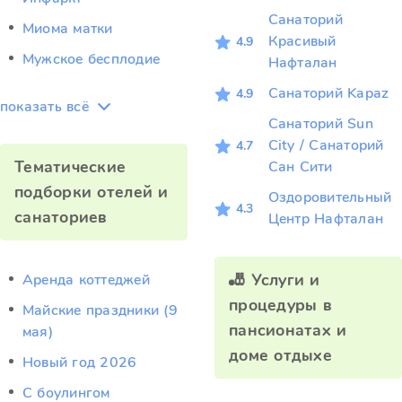
Санаторий
Миома матки
Красивый
4.9
Мужское бесплодие
Нафталан
Санаторий Kapaz
4.9
показать всё
Санаторий Sun
City / Санаторий
4.7
Тематические
Сан Сити
подборки отелей и
Оздоровительный
4.3
санаториев
Центр Нафталан
🎳 Услуги и
Аренда коттеджей
процедуры в
Майские праздники (9
пансионатах и
мая)
доме отдыхе
Новый год 2026
С боулингом