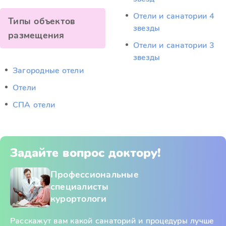
Отели и санатории 4
Типы объектов
звезды
размещения
Отели и санатории 3
звезды
Загородные отели
Отели
СПА отели
Задайте вопрос доктору!
Профессиональные
специалисты
курортологи
Расскажут вам какой санаторий и процедуры лучше