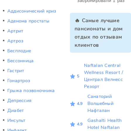
забронировали 1 раз
Аддисонический криз
🔥 Самые лучшие
Аденома простаты
пансионаты и дом
Артрит
отдых по отзывам
Артроз
клиентов
Бесплодие
Бессонница
Naftalan Central
Гастрит
Wellness Resort /
5
Централ Велнесс
Гонартроз
Резорт
Грыжа позвоночника
Санаторий
Депрессия
Волшебный
4.9
Диабет
Нафталан
Инсульт
Gashalti Health
4.9
Hotel Naftalan
Инфаркт