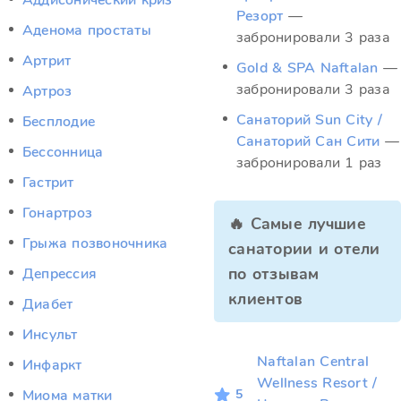
Аддисонический криз
Резорт
—
Аденома простаты
забронировали 3 раза
Артрит
Gold & SPA Naftalan
—
забронировали 3 раза
Артроз
Санаторий Sun City /
Бесплодие
Санаторий Сан Сити
—
Бессонница
забронировали 1 раз
Гастрит
Гонартроз
🔥 Самые лучшие
Грыжа позвоночника
санатории и отели
по отзывам
Депрессия
клиентов
Диабет
Инсульт
Naftalan Central
Инфаркт
Wellness Resort /
5
Миома матки