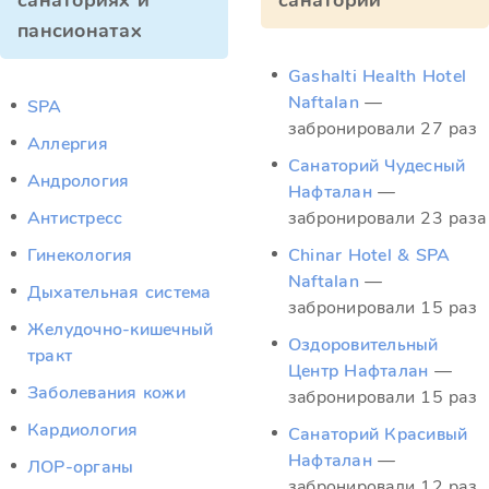
санаториях и
санатории
пансионатах
Gashalti Health Hotel
Naftalan
—
SPA
забронировали 27 раз
Аллергия
Санаторий Чудесный
Андрология
Нафталан
—
Антистресс
забронировали 23 раза
Гинекология
Chinar Hotel & SPA
Naftalan
—
Дыхательная система
забронировали 15 раз
Желудочно-кишечный
Оздоровительный
тракт
Центр Нафталан
—
Заболевания кожи
забронировали 15 раз
Кардиология
Санаторий Красивый
Нафталан
—
ЛОР-органы
забронировали 12 раз