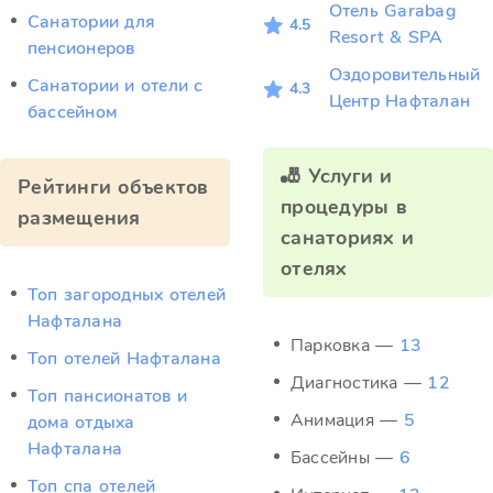
Отель Garabag
Санатории для
4.5
Resort & SPA
пенсионеров
Оздоровительный
Санатории и отели с
4.3
Центр Нафталан
бассейном
🎳 Услуги и
Рейтинги объектов
процедуры в
размещения
санаториях и
отелях
Топ загородных отелей
Нафталана
Парковка —
13
Топ отелей Нафталана
Диагностика —
12
Топ пансионатов и
Анимация —
5
дома отдыха
Нафталана
Бассейны —
6
Топ спа отелей