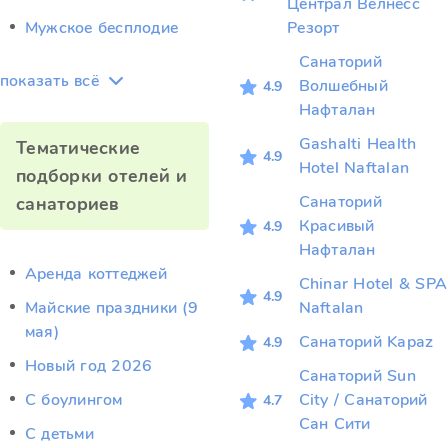
Централ Велнесс
Мужское бесплодие
Резорт
Санаторий
показать всё
Волшебный
4.9
Нафталан
Gashalti Health
Тематические
4.9
Hotel Naftalan
подборки отелей и
Санаторий
санаториев
Красивый
4.9
Нафталан
Аренда коттеджей
Chinar Hotel & SPA
4.9
Майские праздники (9
Naftalan
мая)
Санаторий Kapaz
4.9
Новый год 2026
Санаторий Sun
С боулингом
City / Санаторий
4.7
Сан Сити
С детьми