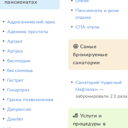
Отели
пансионатах
Пансионаты и дома
отдыха
Аддисонический криз
СПА отели
Аденома простаты
Артрит
🤩 Самые
Артроз
бронируемые
Бесплодие
санатории
Бессонница
Гастрит
Санаторий Чудесный
Нафталан
—
Гонартроз
забронировали 23 раза
Грыжа позвоночника
Депрессия
🎳 Услуги и
Диабет
процедуры в