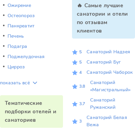
🔥 Самые лучшие
Ожирение
санатории и отели
Остеопороз
по отзывам
Панкреатит
клиентов
Печень
Подагра
Санаторий Надзея
5
Поджелудочная
Санаторий Буг
5
Цирроз
Санаторий Чаборок
4
Санаторий
показать всё
3.8
«Магистральный»
Санаторий
Тематические
3.7
Ружанский
подборки отелей и
Санаторий Белая
санаториев
3
Вежа