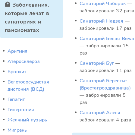
Санаторий Чаборок
—
🏥 Заболевания,
забронировали 32 раза
которые лечат в
Санаторий Надзея
—
санаториях и
забронировали 17 раз
пансионатах
Санаторий Белая Вежа
— забронировали 15
Аритмия
раз
Атеросклероз
Санаторий Буг
—
забронировали 11 раз
Бронхит
Санаторий Берестье
Вегетососудистая
(Брестагроздравница)
дистония (ВСД)
— забронировали 5
Гепатит
раз
Гипертония
Санаторий Алеся
—
Желчный пузырь
забронировали 4 раза
Мигрень