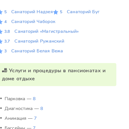
Санаторий Надзея
Санаторий Буг
5
5
Санаторий Чаборок
4
Санаторий «Магистральный»
3.8
Санаторий Ружанский
3.7
Санаторий Белая Вежа
3
🎳 Услуги и процедуры в пансионатах и
доме отдыхе
Парковка —
8
Диагностика —
8
Анимация —
7
Бассейны —
7