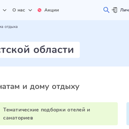
и
О нас
Акции
Лич
ма отдыха
тской области
атам и дому отдыху
Тематические подборки отелей и
санаториев