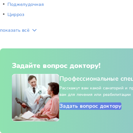
Поджелудочная
Цирроз
показать всё
Задайте вопрос доктору!
Профессиональные спе
Расскажут вам какой санаторий и 
вам для лечения или реабилитации
Задать вопрос доктору