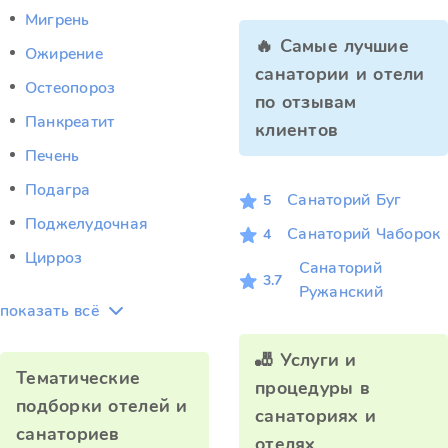
Мигрень
🔥 Самые лучшие
Ожирение
санатории и отели
Остеопороз
по отзывам
Панкреатит
клиентов
Печень
Подагра
Санаторий Буг
5
Поджелудочная
Санаторий Чаборок
4
Цирроз
Санаторий
3.7
Ружанский
показать всё
🎳 Услуги и
Тематические
процедуры в
подборки отелей и
санаториях и
санаториев
отелях