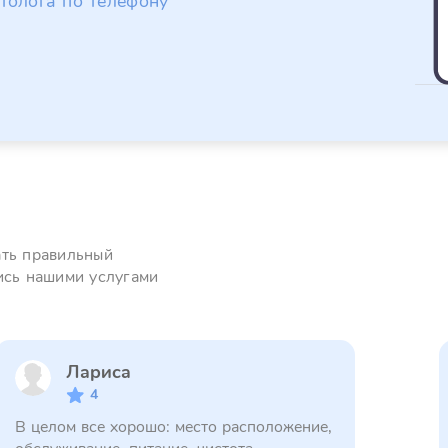
толога по телефону
ать правильный
ись нашими услугами
Лариса
4
В целом все хорошо: место расположение,