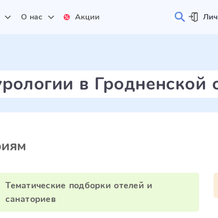
и
О нас
Акции
Лич
урологии в Гродненской 
риям
Тематические подборки отелей и
санаториев