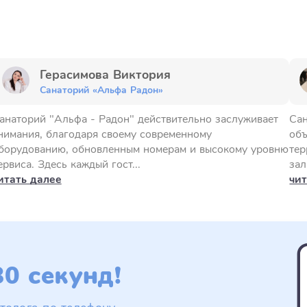
Герасимова Виктория
Санаторий «Альфа Радон»
анаторий "Альфа - Радон" действительно заслуживает
Сан
нимания, благодаря своему современному
объ
борудованию, обновленным номерам и высокому уровню
тер
ервиса. Здесь каждый гост...
зал
итать далее
чит
0 секунд!