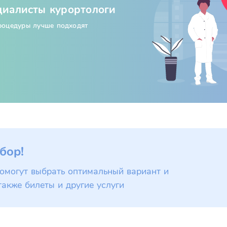
циалисты курортологи
процедуры лучше подходят
бор!
омогут выбрать оптимальный вариант и
также билеты и другие услуги