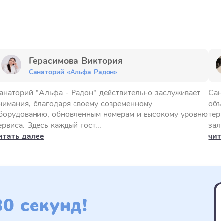
Герасимова Виктория
Санаторий «Альфа Радон»
анаторий "Альфа - Радон" действительно заслуживает
Сан
нимания, благодаря своему современному
объ
борудованию, обновленным номерам и высокому уровню
тер
ервиса. Здесь каждый гост...
зал
итать далее
чит
0 секунд!