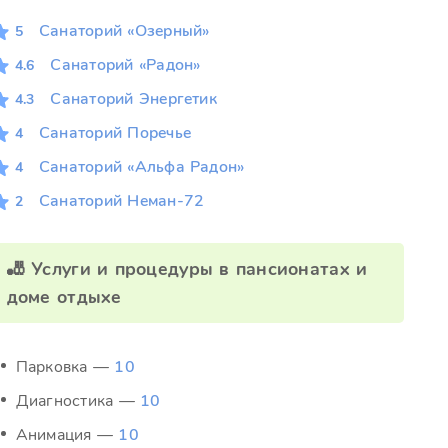
Санаторий «Озерный»
5
Санаторий «Радон»
4.6
Санаторий Энергетик
4.3
Санаторий Поречье
4
Санаторий «Альфа Радон»
4
Санаторий Неман-72
2
🎳 Услуги и процедуры в пансионатах и
доме отдыхе
Парковка —
10
Диагностика —
10
Анимация —
10