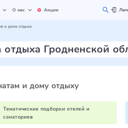
и
О нас
Акции
Лич
ов и дома отдыха
а отдыха Гродненской об
атам и дому отдыху
Тематические подборки отелей и
санаториев