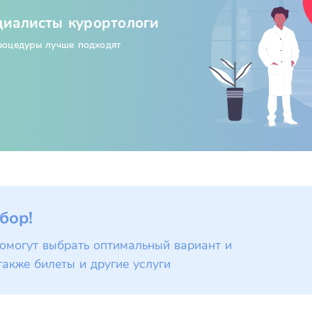
циалисты курортологи
процедуры лучше подходят
бор!
омогут выбрать оптимальный вариант и
также билеты и другие услуги