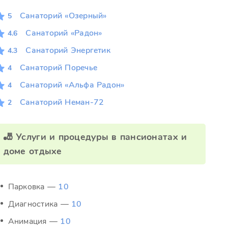
Санаторий «Озерный»
5
Санаторий «Радон»
4.6
Санаторий Энергетик
4.3
Санаторий Поречье
4
Санаторий «Альфа Радон»
4
Санаторий Неман-72
2
🎳 Услуги и процедуры в пансионатах и
доме отдыхе
Парковка —
10
Диагностика —
10
Анимация —
10