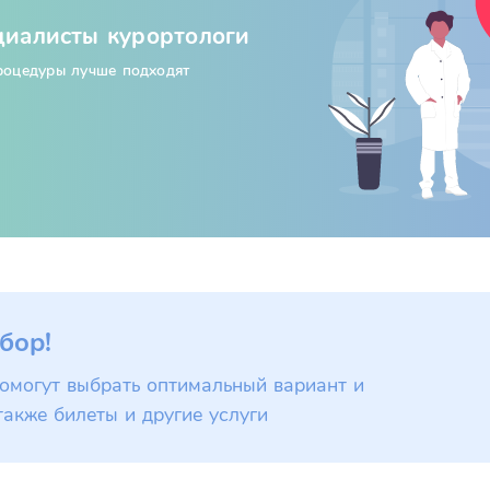
циалисты курортологи
процедуры лучше подходят
бор!
омогут выбрать оптимальный вариант и
также билеты и другие услуги