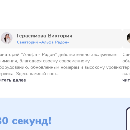
Герасимова Виктория
Санаторий «Альфа Радон»
анаторий "Альфа - Радон" действительно заслуживает
Сан
нимания, благодаря своему современному
объ
борудованию, обновленным номерам и высокому уровню
тер
ервиса. Здесь каждый гост...
зал
итать далее
чит
0 секунд!