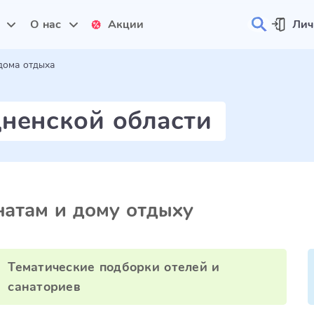
и
О нас
Акции
Лич
дома отдыха
ненской области
атам и дому отдыху
Тематические подборки отелей и
санаториев