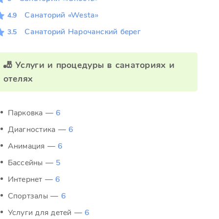
Санаторий «Westa»
4.9
Санаторий Нарочанский берег
3.5
🎳 Услуги и процедуры в санаториях и
отелях
Парковка —
6
Диагностика —
6
Анимация —
6
Бассейны —
5
Интернет —
6
Спортзалы —
6
Услуги для детей —
6