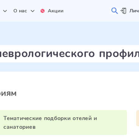
и
О нас
Акции
Лич
неврологического профи
риям
Тематические подборки отелей и
санаториев