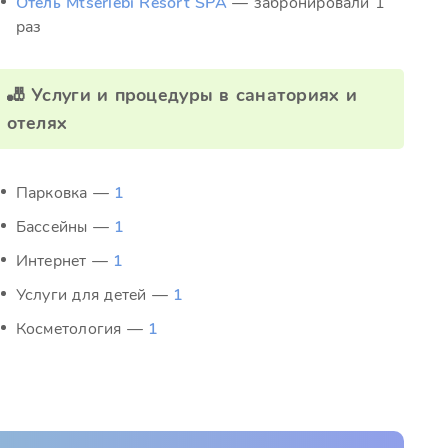
Отель Mtserlebi Resort SPA
— забронировали 1
раз
🎳 Услуги и процедуры в санаториях и
отелях
Парковка —
1
Бассейны —
1
Интернет —
1
Услуги для детей —
1
Косметология —
1