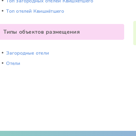
Топ загородных отелей Квишхётшего
Топ отелей Квишхётшего
Типы объектов размещения
Загородные отели
Отели