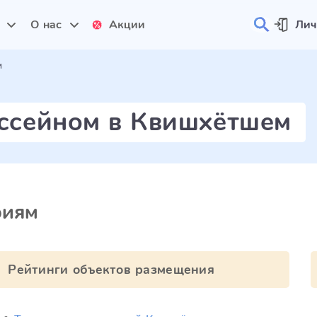
и
О нас
Акции
Лич
м
ассейном в Квишхётшем
риям
Рейтинги объектов размещения