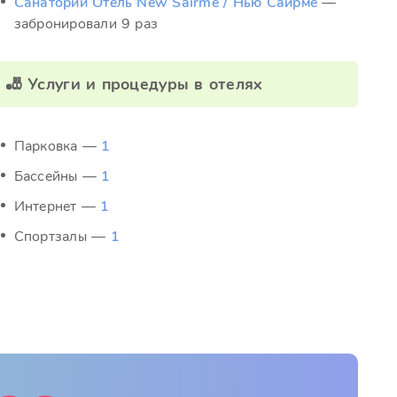
Санаторий Отель New Sairme / Нью Саирме
—
забронировали 9 раз
🎳 Услуги и процедуры в отелях
Парковка —
1
Бассейны —
1
Интернет —
1
Спортзалы —
1