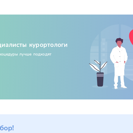
циалисты курортологи
процедуры лучше подходят
бор!