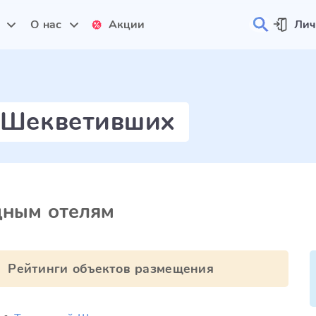
и
О нас
Акции
Лич
й Шекветивших
дным отелям
Рейтинги объектов размещения