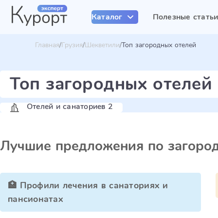
Каталог
Полезные стать
Главная
Грузия
Шекветили
Топ загородных отелей
Топ загородных отеле
Отелей и санаториев 2
Лучшие предложения по загоро
🏥 Профили лечения в санаториях и
пансионатах