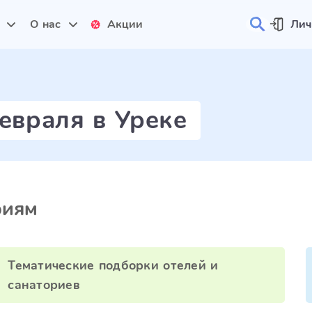
и
О нас
Акции
Лич
евраля в Уреке
риям
Тематические подборки отелей и
санаториев