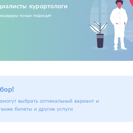
циалисты курортологи
процедуры лучше подходят
бор!
омогут выбрать оптимальный вариант и
также билеты и другие услуги