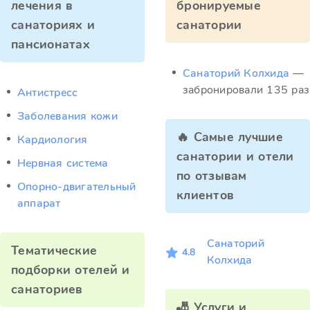
лечения в
бронируемые
санаториях и
санатории
пансионатах
Санаторий Колхида
—
забронировали 135 раз
Антистресс
Заболевания кожи
🔥 Самые лучшие
Кардиология
санатории и отели
Нервная система
по отзывам
Опорно-двигательный
клиентов
аппарат
Санаторий
Тематические
4.8
Колхида
подборки отелей и
санаториев
🎳 Услуги и