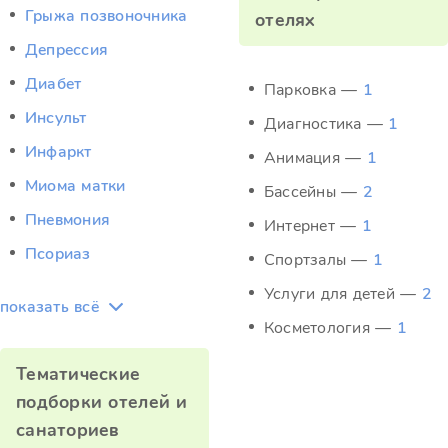
Грыжа позвоночника
отелях
Депрессия
Диабет
Парковка —
1
Инсульт
Диагностика —
1
Инфаркт
Анимация —
1
Миома матки
Бассейны —
2
Пневмония
Интернет —
1
Псориаз
Спортзалы —
1
Услуги для детей —
2
показать всё
Косметология —
1
Тематические
подборки отелей и
санаториев