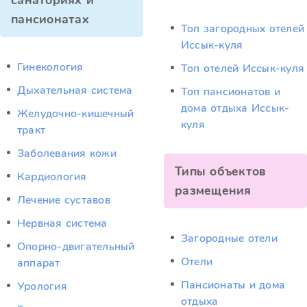
санаториях и
пансионатах
Топ загородных отелей
Иссык-куля
Гинекология
Топ отелей Иссык-куля
Дыхательная система
Топ пансионатов и
дома отдыха Иссык-
Желудочно-кишечный
куля
тракт
Заболевания кожи
Типы объектов
Кардиология
размещения
Лечение суставов
Нервная система
Загородные отели
Опорно-двигательный
Отели
аппарат
Пансионаты и дома
Урология
отдыха