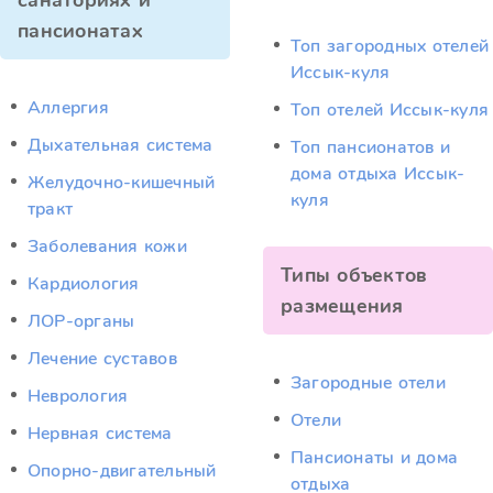
санаториях и
пансионатах
Топ загородных отелей
Иссык-куля
Аллергия
Топ отелей Иссык-куля
Дыхательная система
Топ пансионатов и
дома отдыха Иссык-
Желудочно-кишечный
куля
тракт
Заболевания кожи
Типы объектов
Кардиология
размещения
ЛОР-органы
Лечение суставов
Загородные отели
Неврология
Отели
Нервная система
Пансионаты и дома
Опорно-двигательный
отдыха