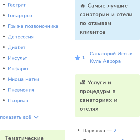
Гастрит
🔥 Самые лучшие
санатории и отели
Гонартроз
по отзывам
Грыжа позвоночника
клиентов
Депрессия
Диабет
Санаторий Иссык-
1
Инсульт
Куль Аврора
Инфаркт
Миома матки
🎳 Услуги и
Пневмония
процедуры в
санаториях и
Псориаз
отелях
показать всё
Парковка —
2
Тематические