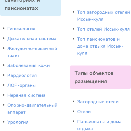
санаториях и
пансионатах
Топ загородных отелей
Иссык-куля
Гинекология
Топ отелей Иссык-куля
Дыхательная система
Топ пансионатов и
дома отдыха Иссык-
Желудочно-кишечный
куля
тракт
Заболевания кожи
Типы объектов
Кардиология
размещения
ЛОР-органы
Нервная система
Загородные отели
Опорно-двигательный
Отели
аппарат
Пансионаты и дома
Урология
отдыха