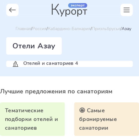
Главная
Россия
Кабардино-Балкария
Приэльбрусье
Азау
Отели Азау
Отелей и санаториев 4
Лучшие предложения по санаториям
Тематические
🤩 Самые
подборки отелей и
бронируемые
санаториев
санатории