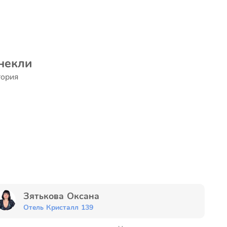
некли
тория
Зятькова Оксана
Отель Кристалл 139