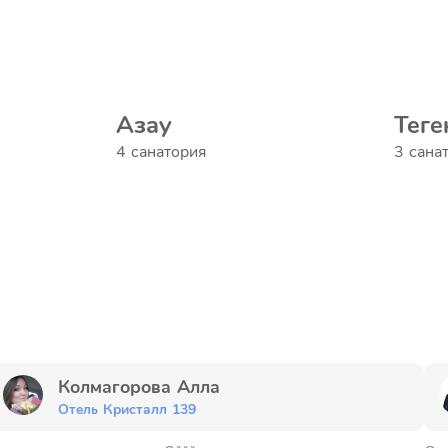
Азау
Теге
4 санатория
3 сана
Колмагорова Алла
Отель Кристалл 139