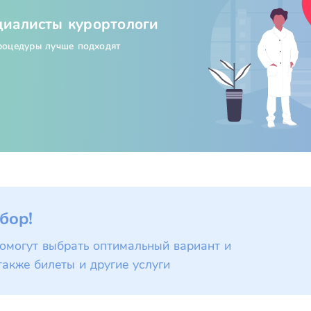
циалисты курортологи
процедуры лучше подходят
бор!
омогут выбрать оптимальный вариант и
также билеты и другие услуги