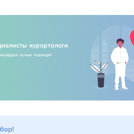
циалисты курортологи
процедуры лучше подходят
бор!