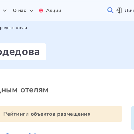
и
О нас
Акции
Лич
родные отели
одедова
дным отелям
Рейтинги объектов размещения