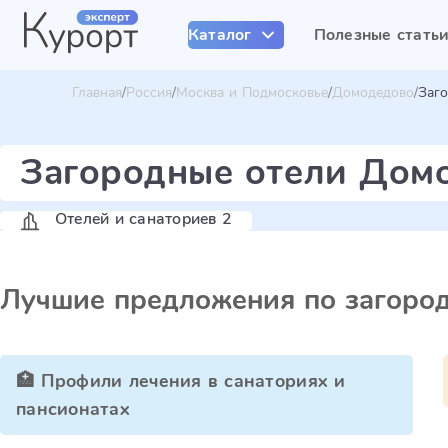
Каталог
Полезные стать
Главная
Россия
Москва и Подмосковье
Домодедово
Заго
Загородные отели Дом
Отелей и санаториев 2
Лучшие предложения по загоро
🏥 Профили лечения в санаториях и
пансионатах