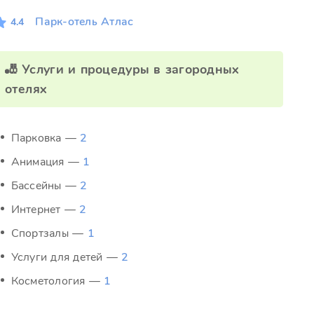
Парк-отель Атлас
4.4
🎳 Услуги и процедуры в загородных
отелях
Парковка —
2
Анимация —
1
Бассейны —
2
Интернет —
2
Спортзалы —
1
Услуги для детей —
2
Косметология —
1