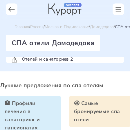
Главная
Россия
Москва и Подмосковье
Домодедово
СПА от
СПА отели Домодедова
Отелей и санаториев 2
Лучшие предложения по спа отелям
🏥 Профили
🤩 Самые
лечения в
бронируемые спа
санаториях и
отели
пансионатах