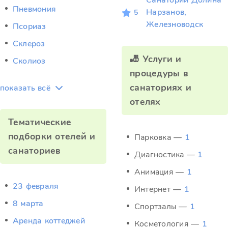
Санаторий Долина
Пневмония
Нарзанов,
5
Железноводск
Псориаз
Склероз
🎳 Услуги и
Сколиоз
процедуры в
санаториях и
показать всё
отелях
Тематические
подборки отелей и
Парковка —
1
санаториев
Диагностика —
1
Анимация —
1
23 февраля
Интернет —
1
8 марта
Спортзалы —
1
Аренда коттеджей
Косметология —
1