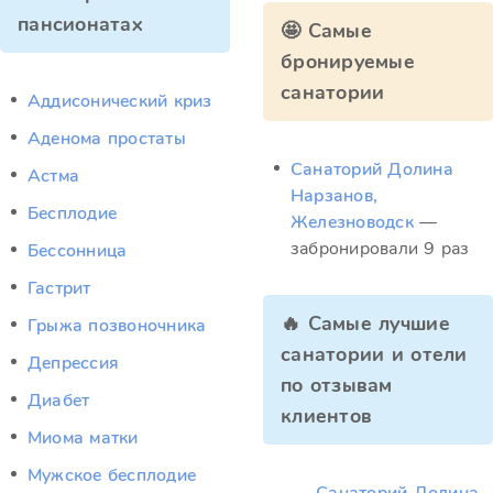
пансионатах
🤩 Самые
бронируемые
санатории
Аддисонический криз
Аденома простаты
Санаторий Долина
Астма
Нарзанов,
Бесплодие
Железноводск
—
забронировали 9 раз
Бессонница
Гастрит
🔥 Самые лучшие
Грыжа позвоночника
санатории и отели
Депрессия
по отзывам
Диабет
клиентов
Миома матки
Мужское бесплодие