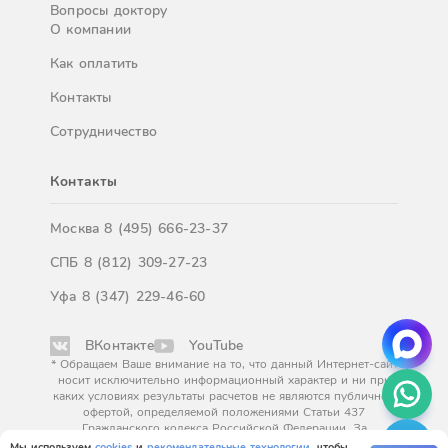
Вопросы доктору
О компании
Как оплатить
Контакты
Сотрудничество
Контакты
Москва
8 (495) 666-23-37
СПБ
8 (812) 309-27-23
Уфа
8 (347) 229-46-60
ВКонтакте
YouTube
* Обращаем Ваше внимание на то, что данный Интернет-сайт
носит исключительно информационный характер и ни при
каких условиях результаты расчетов не являются публичной
офертой, определяемой положениями Статьи 437
Гражданского кодекса Российской Федерации. За
окончательным расчетом обращайтесь к нашим менеджерам.
Мы используем
cookies
и
рекомендательные технологии
, чтобы