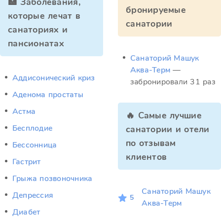
🏥 Заболевания,
бронируемые
которые лечат в
санатории
санаториях и
пансионатах
Санаторий Машук
Аква-Терм
—
Аддисонический криз
забронировали 31 раз
Аденома простаты
Астма
🔥 Самые лучшие
Бесплодие
санатории и отели
по отзывам
Бессонница
клиентов
Гастрит
Грыжа позвоночника
Санаторий Машук
Депрессия
5
Аква-Терм
Диабет