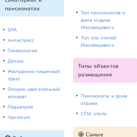
санаториях и
пансионатах
Топ пансионатов и
дома отдыха
Иноземцевого
SPA
Топ спа отелей
Антистресс
Иноземцевого
Гинекология
Детокс
Типы объектов
Желудочно-кишечный
размещения
тракт
Опорно-двигательный
Пансионаты и дома
аппарат
отдыха
Педиатрия
СПА отели
Урология
🤩 Самые