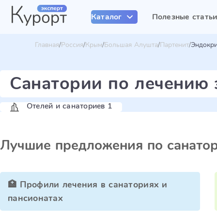
Каталог
Полезные стать
Главная
Россия
Крым
Большая Алушта
Партенит
Эндокр
Санатории по лечению 
Отелей и санаториев 1
Лучшие предложения по санато
🏥 Профили лечения в санаториях и
пансионатах