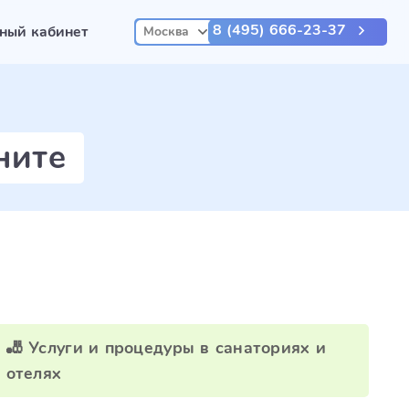
8 (495) 666-23-37
ный кабинет
Москва
ните
🎳 Услуги и процедуры в санаториях и
отелях