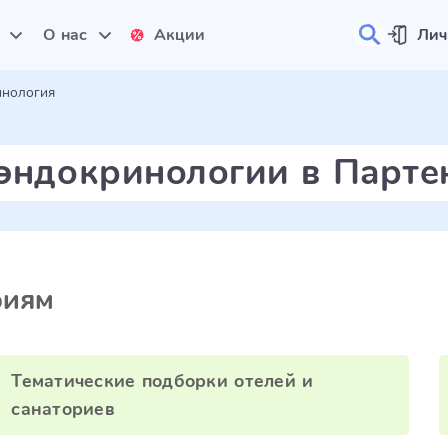
и
О нас
Акции
Лич
инология
эндокринологии в Парте
риям
Тематические подборки отелей и
санаториев