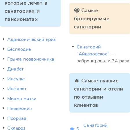
которые лечат в
🤩 Самые
санаториях и
бронируемые
пансионатах
санатории
Аддисонический криз
Санаторий
Бесплодие
"Айвазовское"
—
Грыжа позвоночника
забронировали 34 раза
Диабет
Инсульт
🔥 Самые лучшие
санатории и отели
Инфаркт
по отзывам
Миома матки
клиентов
Пневмония
Псориаз
Санаторий
Склероз
5