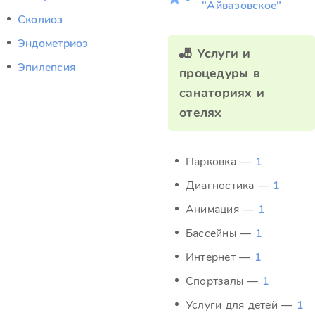
"Айвазовское"
Сколиоз
Эндометриоз
🎳 Услуги и
Эпилепсия
процедуры в
санаториях и
отелях
Парковка —
1
Диагностика —
1
Анимация —
1
Бассейны —
1
Интернет —
1
Спортзалы —
1
Услуги для детей —
1