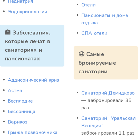
Педиатрия
Отели
Эндокринология
Пансионаты и дома
отдыха
🏥 Заболевания,
СПА отели
которые лечат в
санаториях и
🤩 Самые
пансионатах
бронируемые
санатории
Аддисонический криз
Астма
Санаторий Демидково
— забронировали 35
Бесплодие
раз
Бессонница
Санаторий "Уральская
Варикоз
Венеция"
—
Грыжа позвоночника
забронировали 11 раз