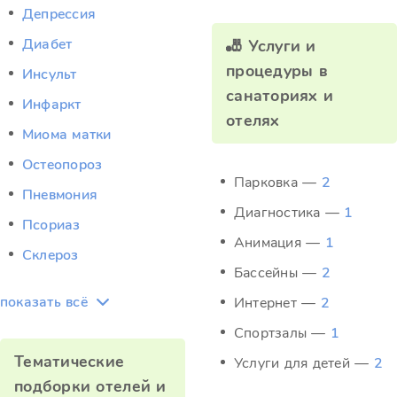
Депрессия
Диабет
🎳 Услуги и
процедуры в
Инсульт
санаториях и
Инфаркт
отелях
Миома матки
Остеопороз
Парковка —
2
Пневмония
Диагностика —
1
Псориаз
Анимация —
1
Склероз
Бассейны —
2
показать всё
Интернет —
2
Спортзалы —
1
Тематические
Услуги для детей —
2
подборки отелей и