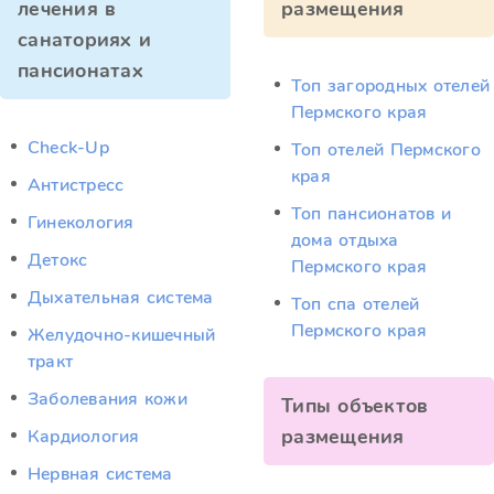
лечения в
размещения
санаториях и
пансионатах
Топ загородных отелей
Пермского края
Check-Up
Топ отелей Пермского
края
Антистресс
Топ пансионатов и
Гинекология
дома отдыха
Детокс
Пермского края
Дыхательная система
Топ спа отелей
Пермского края
Желудочно-кишечный
тракт
Заболевания кожи
Типы объектов
размещения
Кардиология
Нервная система