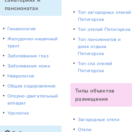
санаториях и
пансионатах
Топ загородных отелей
Пятигорска
Гинекология
Топ отелей Пятигорска
Желудочно-кишечный
Топ пансионатов и
тракт
дома отдыха
Пятигорска
Заболевания глаз
Топ спа отелей
Заболевания кожи
Пятигорска
Неврология
Общее оздоровление
Типы объектов
Опорно-двигательный
размещения
аппарат
Урология
Загородные отели
Отели