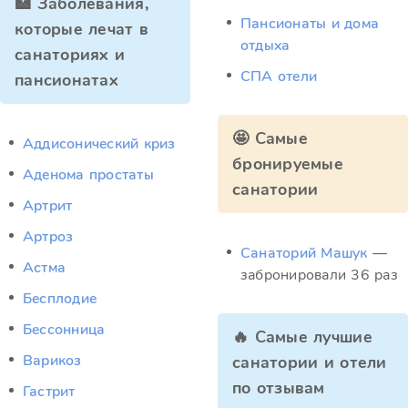
🏥 Заболевания,
Пансионаты и дома
которые лечат в
отдыха
санаториях и
СПА отели
пансионатах
🤩 Самые
Аддисонический криз
бронируемые
Аденома простаты
санатории
Артрит
Артроз
Санаторий Машук
—
Астма
забронировали 36 раз
Бесплодие
Бессонница
🔥 Самые лучшие
Варикоз
санатории и отели
по отзывам
Гастрит