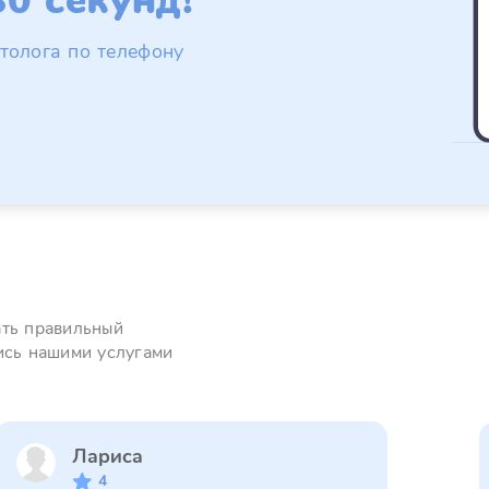
0 секунд!
толога по телефону
ать правильный
ись нашими услугами
Лариса
4