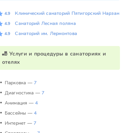
Клинический санаторий Пятигорский Нарзан
4.9
Санаторий Лесная поляна
4.9
Санаторий им. Лермонтова
4.9
🎳 Услуги и процедуры в санаториях и
отелях
Парковка —
7
Диагностика —
7
Анимация —
4
Бассейны —
4
Интернет —
7