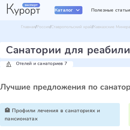
Каталог
Полезные стать
Главная
Россия
Ставропольский край
Кавказские Минер
Санатории для реабили
Отелей и санаториев 7
Лучшие предложения по санато
🏥 Профили лечения в санаториях и
пансионатах