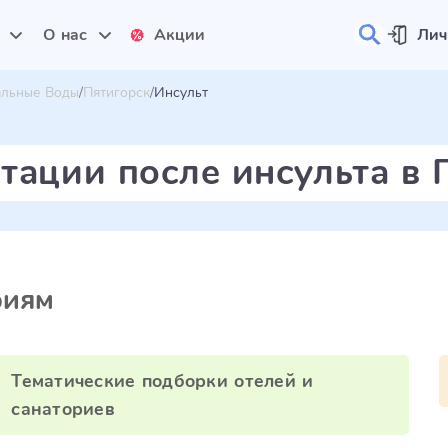
и
О нас
Акции
Лич
альные Воды
Пятигорск
Инсульт
тации после инсульта в 
риям
Тематические подборки отелей и
санаториев