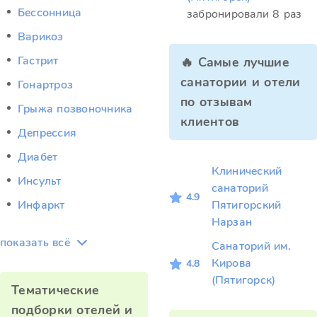
Бессонница
забронировали 8 раз
Варикоз
Гастрит
🔥 Самые лучшие
санатории и отели
Гонартроз
по отзывам
Грыжа позвоночника
клиентов
Депрессия
Диабет
Клинический
Инсульт
санаторий
4.9
Инфаркт
Пятигорский
Нарзан
показать всё
Санаторий им.
Кирова
4.8
(Пятигорск)
Тематические
подборки отелей и