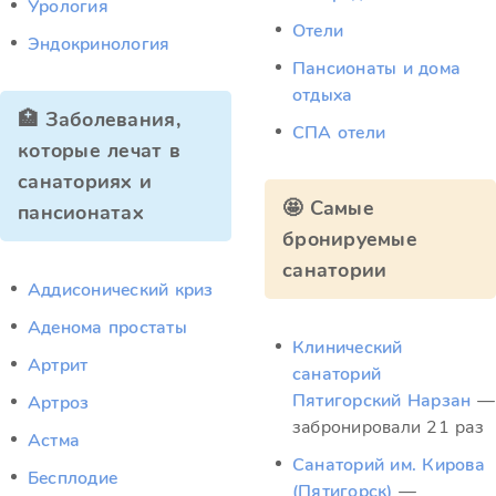
Урология
Отели
Эндокринология
Пансионаты и дома
отдыха
🏥 Заболевания,
СПА отели
которые лечат в
санаториях и
🤩 Самые
пансионатах
бронируемые
санатории
Аддисонический криз
Аденома простаты
Клинический
Артрит
санаторий
Пятигорский Нарзан
—
Артроз
забронировали 21 раз
Астма
Санаторий им. Кирова
Бесплодие
(Пятигорск)
—