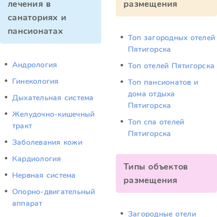
лечения в
размещения
санаториях и
пансионатах
Топ загородных отелей
Пятигорска
Андрология
Топ отелей Пятигорска
Гинекология
Топ пансионатов и
дома отдыха
Дыхательная система
Пятигорска
Желудочно-кишечный
Топ спа отелей
тракт
Пятигорска
Заболевания кожи
Кардиология
Типы объектов
Нервная система
размещения
Опорно-двигательный
аппарат
Загородные отели