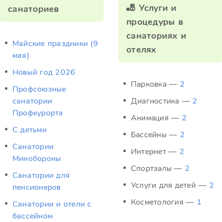
🎳 Услуги и
санаториев
процедуры в
санаториях и
Майские праздники (9
отелях
мая)
Новый год 2026
Парковка —
2
Профсоюзные
санатории
Диагностика —
2
Профкурорта
Анимация —
2
С детьми
Бассейны —
2
Санатории
Интернет —
2
Минобороны
Спортзалы —
2
Санатории для
Услуги для детей —
2
пенсионеров
Косметология —
1
Санатории и отели с
бассейном