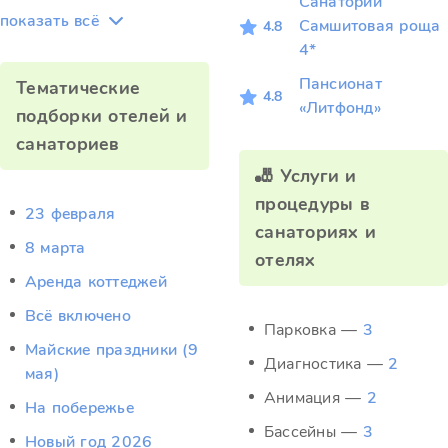
Санаторий
показать всё
Самшитовая роща
4.8
4*
Пансионат
Тематические
4.8
«Литфонд»
подборки отелей и
санаториев
🎳 Услуги и
процедуры в
23 февраля
санаториях и
8 марта
отелях
Аренда коттеджей
Всё включено
Парковка —
3
Майские праздники (9
Диагностика —
2
мая)
Анимация —
2
На побережье
Бассейны —
3
Новый год 2026