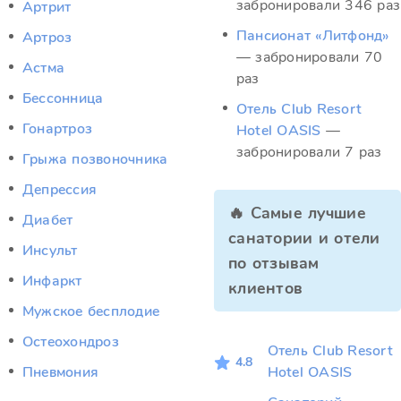
забронировали 346 раз
Артрит
Пансионат «Литфонд»
Артроз
— забронировали 70
Астма
раз
Бессонница
Отель Club Resort
Гонартроз
Hotel OASIS
—
забронировали 7 раз
Грыжа позвоночника
Депрессия
🔥 Самые лучшие
Диабет
санатории и отели
Инсульт
по отзывам
Инфаркт
клиентов
Мужское бесплодие
Остеохондроз
Отель Club Resort
4.8
Пневмония
Hotel OASIS