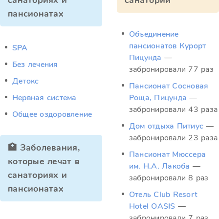
санаториях и
санатории
пансионатах
Объединение
пансионатов Курорт
SPA
Пицунда
—
Без лечения
забронировали 77 раз
Детокс
Пансионат Сосновая
Нервная система
Роща, Пицунда
—
забронировали 43 раза
Общее оздоровление
Дом отдыха Питиус
—
забронировали 23 раза
🏥 Заболевания,
Пансионат Мюссера
которые лечат в
им. Н.А. Лакоба
—
санаториях и
забронировали 8 раз
пансионатах
Отель Club Resort
Hotel OASIS
—
забронировали 7 раз