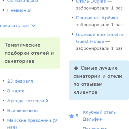
Остеохондроз
Отель Duglas
—
забронировали 1 раз
Пневмония
Пансионат Арбика
—
забронировали 1 раз
показать всё
Гостевой дом Lucette
Guest House
—
Тематические
забронировали 1 раз
подборки отелей и
санаториев
🔥 Самые лучшие
санатории и отели
23 февраля
по отзывам
8 марта
клиентов
Аренда коттеджей
Всё включено
Клубный отель
5
Дельфин
Майские праздники (9
мая)