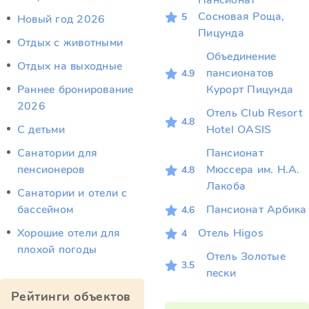
Пансионат
Сосновая Роща,
5
Новый год 2026
Пицунда
Отдых c животными
Объединение
Отдых на выходные
пансионатов
4.9
Раннее бронирование
Курорт Пицунда
2026
Отель Club Resort
4.8
С детьми
Hotel OASIS
Санатории для
Пансионат
пенсионеров
Мюссера им. Н.А.
4.8
Лакоба
Санатории и отели с
бассейном
Пансионат Арбика
4.6
Хорошие отели для
Отель Higos
4
плохой погоды
Отель Золотые
3.5
пески
Рейтинги объектов