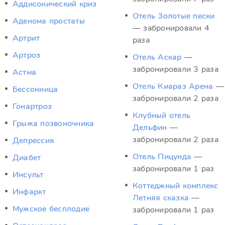
Аддисонический криз
Отель Золотые пески
Аденома простаты
— забронировали 4
Артрит
раза
Артроз
Отель Аскар
—
забронировали 3 раза
Астма
Отель Киараз Арена
—
Бессонница
забронировали 2 раза
Гонартроз
Клубный отель
Грыжа позвоночника
Дельфин
—
забронировали 2 раза
Депрессия
Отель Пицунда
—
Диабет
забронировали 1 раз
Инсульт
Коттеджный комплекс
Инфаркт
Летняя сказка
—
Мужское бесплодие
забронировали 1 раз