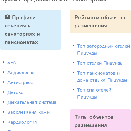
🏥 Профили
Рейтинги объектов
лечения в
размещения
санаториях и
пансионатах
Топ загородных отелей
Пицунды
SPA
Топ отелей Пицунды
Андрология
Топ пансионатов и
дома отдыха Пицунды
Антистресс
Топ спа отелей
Детокс
Пицунды
Дыхательная система
Заболевания кожи
Типы объектов
Кардиология
размещения