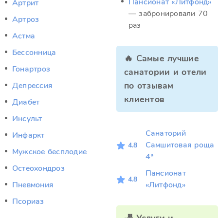
Пансионат «Литфонд»
Артрит
— забронировали 70
Артроз
раз
Астма
Бессонница
🔥 Самые лучшие
Гонартроз
санатории и отели
по отзывам
Депрессия
клиентов
Диабет
Инсульт
Санаторий
Инфаркт
Самшитовая роща
4.8
Мужское бесплодие
4*
Остеохондроз
Пансионат
4.8
Пневмония
«Литфонд»
Псориаз