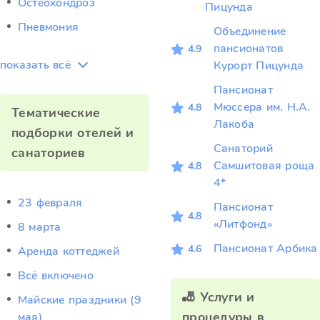
Остеохондроз
Пицунда
Пневмония
Объединение
пансионатов
4.9
показать всё
Курорт Пицунда
Пансионат
Мюссера им. Н.А.
4.8
Тематические
Лакоба
подборки отелей и
Санаторий
санаториев
Самшитовая роща
4.8
4*
23 февраля
Пансионат
4.8
«Литфонд»
8 марта
Пансионат Арбика
4.6
Аренда коттеджей
Всё включено
🎳 Услуги и
Майские праздники (9
процедуры в
мая)