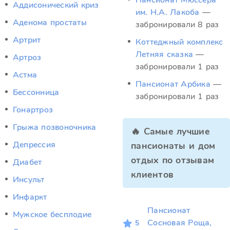
Пансионат Мюссера
Аддисонический криз
им. Н.А. Лакоба
—
Аденома простаты
забронировали 8 раз
Артрит
Коттеджный комплекс
Летняя сказка
—
Артроз
забронировали 1 раз
Астма
Пансионат Арбика
—
Бессонница
забронировали 1 раз
Гонартроз
Грыжа позвоночника
🔥 Самые лучшие
Депрессия
пансионаты и дом
отдых по отзывам
Диабет
клиентов
Инсульт
Инфаркт
Пансионат
Мужское бесплодие
Сосновая Роща,
5