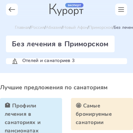
Главная
Россия
Абхазия
Новый Афон
Приморское
Без лече
Без лечения в Приморском
Отелей и санаториев 3
Лучшие предложения по санаториям
🏥 Профили
🤩 Самые
лечения в
бронируемые
санаториях и
санатории
пансионатах