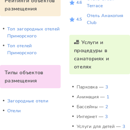
Рейтинги объектов
4.6
Terrace
размещения
Отель Анакопия
4.5
Club
Топ загородных отелей
Приморского
🎳 Услуги и
Топ отелей
процедуры в
Приморского
санаториях и
отелях
Типы объектов
размещения
Парковка —
3
Анимация —
1
Загородные отели
Бассейны —
2
Отели
Интернет —
3
Услуги для детей —
3