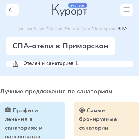
Главная
Россия
Абхазия
Новый Афон
Приморское
SPA
СПА-отели в Приморском
Отелей и санаториев 1
Лучшие предложения по санаториям
🏥 Профили
🤩 Самые
лечения в
бронируемые
санаториях и
санатории
пансионатах