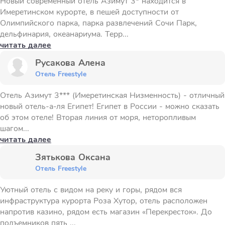
Новый современный отель Азимут 3* находится в
Имеретинском курорте, в пешей доступности от
Олимпийского парка, парка развлечений Сочи Парк,
дельфинария, океанариума. Терр...
читать далее
Русакова Алена
Отель Freestyle
Отель Азимут 3*** (Имеретинская Низменность) - отличный
новый отель-а-ля Египет! Египет в России - можно сказать
об этом отеле! Вторая линия от моря, неторопливым
шагом...
читать далее
Зятькова Оксана
Отель Freestyle
Уютный отель с видом на реку и горы, рядом вся
инфраструктура курорта Роза Хутор, отель расположен
напротив казино, рядом есть магазин «Перекресток». До
подъемников пять ...