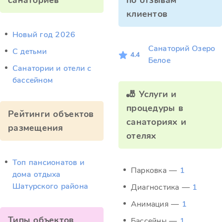
санаториев
по отзывам
клиентов
Новый год 2026
Санаторий Озеро
С детьми
4.4
Белое
Санатории и отели с
бассейном
🎳 Услуги и
процедуры в
Рейтинги объектов
санаториях и
размещения
отелях
Топ пансионатов и
Парковка —
1
дома отдыха
Шатурского района
Диагностика —
1
Анимация —
1
Типы объектов
Бассейны —
1