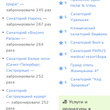
5
Шира"
—
Hotel & Villas
забронировали 345 раз
Санаторий
5
Санаторий Нарочь
—
Удельная
забронировали 267 раз
Клинический
5
Санаторий «Borjomi
санаторий Барвиха
Palace»
—
Санаторий Волга
5
забронировали 264
раза
Санаторий PARUS
5
medical resort&spa
Санаторий Белые ночи
(Санкт-Петербург,
Гранд отель
5
Сестрорецк)
—
Жемчужина 4*
забронировали 252
Санаторий "Код
раза
5
Здоровья"
Санаторий
Сестрорецкий курорт
🎳 Услуги и
— забронировали 252
раза
процедуры в