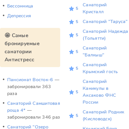
Санаторий
Бессонница
5
Кристалл
Депрессия
Санаторий "Таруса"
5
Санаторий Надежда
🤩 Самые
5
(Тольятти)
бронируемые
Санаторий
санатории
5
"Балкыш"
Антистресс
Санаторий
5
Крымский гость
Пансионат Восток-6
—
Санаторий
забронировали 363
Каникулы в
5
раза
Аксаково ФНС
России
Санаторий Самшитовая
роща 4*
—
Санаторий Родник
5
забронировали 346 раз
(Кисловодск)
Санаторий "Озеро
Крымский Бриз