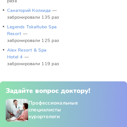
раза
Санаторий Колхида
—
забронировали 135 раз
Legends Tskaltubo Spa
Resort
—
забронировали 125 раз
Alex Resort & Spa
Hotel 4
—
забронировали 119 раз
Задайте вопрос доктору!
Профессиональные
специалисты
курортологи