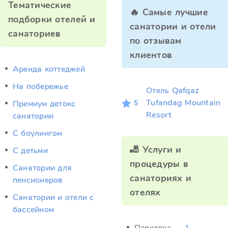
Тематические
🔥 Самые лучшие
подборки отелей и
санатории и отели
санаториев
по отзывам
клиентов
Аренда коттеджей
На побережье
Отель Qafqaz
Tufandag Mountain
5
Премиум детокс
Resort
санатории
С боулингом
🎳 Услуги и
С детьми
процедуры в
Санатории для
санаториях и
пенсионеров
отелях
Санатории и отели с
бассейном