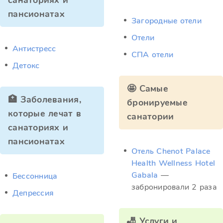
санаториях и
пансионатах
Загородные отели
Отели
Антистресс
СПА отели
Детокс
🤩 Самые
🏥 Заболевания,
бронируемые
которые лечат в
санатории
санаториях и
пансионатах
Отель Chenot Palace
Health Wellness Hotel
Gabala
—
Бессонница
забронировали 2 раза
Депрессия
🎳 Услуги и