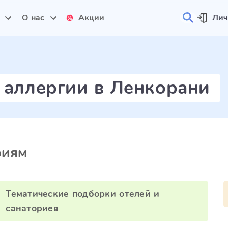
и
О нас
Акции
Лич
 аллергии в Ленкорани
риям
Тематические подборки отелей и
санаториев