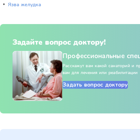
Язва желудка
Задайте вопрос доктору!
Профессиональные спе
Расскажут вам какой санаторий и 
вам для лечения или реабилитации
Задать вопрос доктору